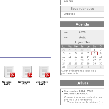
agenda
Sous-rubriques
Archives
Agenda
<<
2026
<<
Août
Aujourd’hui
Lu
Ma
Me
Je
Ve
Sa
Di
27
28
29
30
31
1
2
3
4
5
6
7
8
9
10
11
12
13
14
15
16
17
18
19
20
21
22
23
24
25
26
27
28
29
30
31
1
2
3
4
5
6
Aucun évènement à venir les 3
prochains mois
Octobre
Novembre
Décembre
Brèves
2025
2025
2025
3 novembre 2024 - VOIR
PHOTOS DE RANDO
Comment retrouver sur le site des
photos d’une randonnée
1. Vous cliquez sur la rubrique (...)