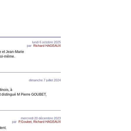
lundi 6 octobre 2025
par
Richard HAGEAUX
e et Jean-Marie
moi-même.
dimanche 7 juillet 2024
inois, à
ent distingué M Pierre GOUBET,
mercredi 20 décembre 2023
par
P.Goubet
,
Richard HAGEAUX
tent.