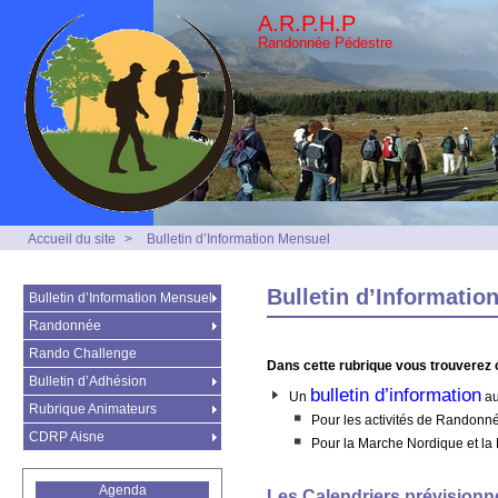
A.R.P.H.P
Randonnée Pédestre
Accueil du site
>
Bulletin d’Information Mensuel
Bulletin d’Informatio
Bulletin d’Information Mensuel
Randonnée
Rando Challenge
Dans cette rubrique vous trouverez 
Bulletin d’Adhésion
bulletin d’information
Un
au
Rubrique Animateurs
Pour les activités de Randonné
CDRP Aisne
Pour la Marche Nordique et la M
Agenda
Les Calendriers prévisionn