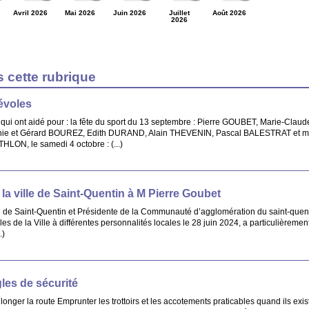
Avril 2026
Mai 2026
Juin 2026
Juillet
Août 2026
2026
s cette rubrique
évoles
 qui ont aidé pour : la fête du sport du 13 septembre : Pierre GOUBET, Marie-Claud
ie et Gérard BOUREZ, Edith DURAND, Alain THEVENIN, Pascal BALESTRAT et 
LON, le samedi 4 octobre : (...)
la ville de Saint-Quentin à M Pierre Goubet
 Saint-Quentin et Présidente de la Communauté d’agglomération du saint-quent
les de la Ville à différentes personnalités locales le 28 juin 2024, a particulièrem
.)
les de sécurité
longer la route Emprunter les trottoirs et les accotements praticables quand ils exis