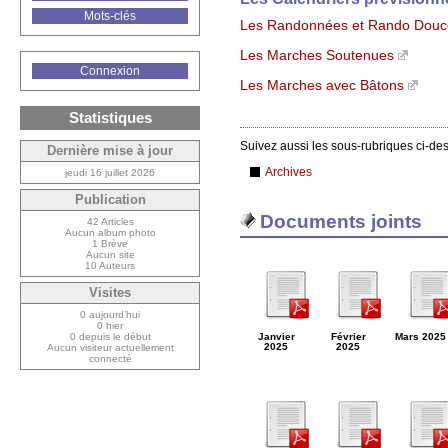
Mots-clés
Les Randonnées et Rando Douc
Les Marches Soutenues
Connexion
Les Marches avec Bâtons
Statistiques
Suivez aussi les sous-rubriques ci-de
Dernière mise à jour
Archives
jeudi 16 juillet 2026
Publication
Documents joints
42 Articles
Aucun album photo
1 Brève
Aucun site
10 Auteurs
Visites
0 aujourd’hui
0 hier
Janvier
Février
Mars 2025
0 depuis le début
2025
2025
Aucun visiteur actuellement
connecté