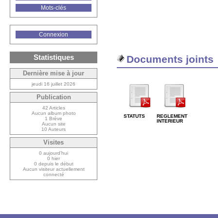
Mots-clés
Connexion
Statistiques
Documents joints
Dernière mise à jour
jeudi 16 juillet 2026
Publication
42 Articles
Aucun album photo
STATUTS
REGLEMENT
1 Brève
INTERIEUR
Aucun site
10 Auteurs
Visites
0 aujourd’hui
0 hier
0 depuis le début
Aucun visiteur actuellement
connecté