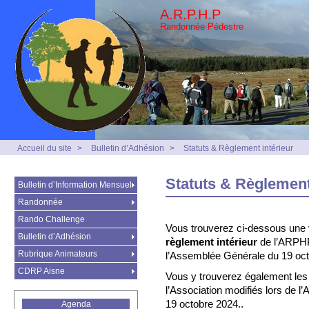
A.R.P.H.P
Randonnée Pédestre
Accueil du site
>
Bulletin d’Adhésion
>
Statuts & Règlement intérieur
Statuts & Règlement
Bulletin d’Information Mensuel
Randonnée
Rando Challenge
Vous trouverez ci-dessous une 
Bulletin d’Adhésion
règlement intérieur
de l’ARPHP
Rubrique Animateurs
l’Assemblée Générale du 19 oct
CDRP Aisne
Vous y trouverez également le
l’Association modifiés lors de l
19 octobre 2024..
Agenda