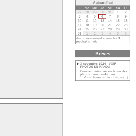
Aujourd’hui
Lu
Ma
Me
Je
Ve
Sa
Di
27
28
29
30
31
1
2
3
4
5
6
7
8
9
10
11
12
13
14
15
16
17
18
19
20
21
22
23
24
25
26
27
28
29
30
31
1
2
3
4
5
6
Aucun évènement à venir les 3
prochains mois
Brèves
3 novembre 2024 - VOIR
PHOTOS DE RANDO
Comment retrouver sur le site des
photos d’une randonnée
1. Vous cliquez sur la rubrique (...)