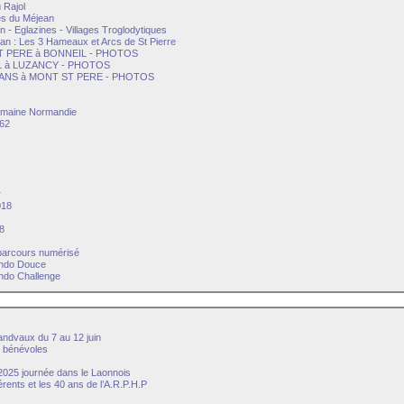
 Rajol
es du Méjean
lin - Eglazines - Villages Troglodytiques
an : Les 3 Hameaux et Arcs de St Pierre
ST PERE à BONNEIL - PHOTOS
IL à LUZANCY - PHOTOS
MANS à MONT ST PERE - PHOTOS
emaine Normandie
 62
r
018
8
arcours numérisé
ando Douce
ndo Challenge
andvaux du 7 au 12 juin
 bénévoles
025 journée dans le Laonnois
nts et les 40 ans de l’A.R.P.H.P