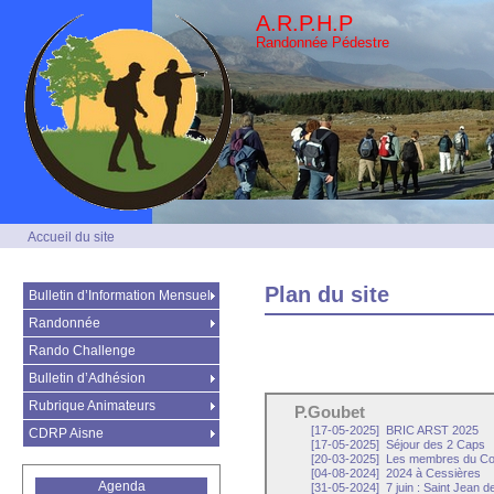
A.R.P.H.P
Randonnée Pédestre
Accueil du site
Plan du site
Bulletin d’Information Mensuel
Randonnée
Rando Challenge
Bulletin d’Adhésion
Rubrique Animateurs
P.Goubet
[17-05-2025]
BRIC ARST 2025
CDRP Aisne
[17-05-2025]
Séjour des 2 Caps
[20-03-2025]
Les membres du Com
[04-08-2024]
2024 à Cessières
Agenda
[31-05-2024]
7 juin : Saint Jean 