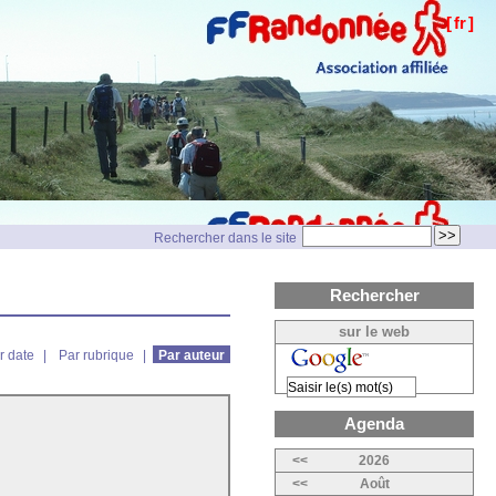
[
fr
]
Rechercher dans le site
Rechercher
sur le web
r date
|
Par rubrique
|
Par auteur
Agenda
<<
2026
<<
Août