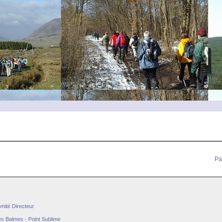
Pa
ité Directeur
des Balmes - Point Sublime