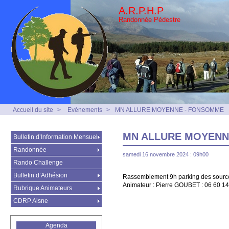
A.R.P.H.P
Randonnée Pédestre
Accueil du site
>
Evénements
>
MN ALLURE MOYENNE - FONSOMME
MN ALLURE MOYENN
Bulletin d’Information Mensuel
Randonnée
samedi 16 novembre 2024 : 09h00
Rando Challenge
Bulletin d’Adhésion
Rassemblement 9h parking des sourc
Animateur : Pierre GOUBET : 06 60 14
Rubrique Animateurs
CDRP Aisne
Agenda