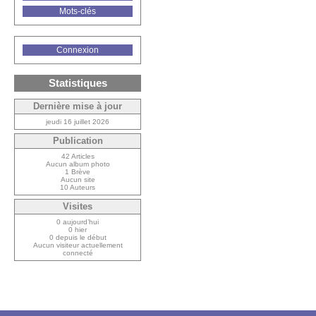
Mots-clés
Connexion
Statistiques
Dernière mise à jour
jeudi 16 juillet 2026
Publication
42 Articles
Aucun album photo
1 Brève
Aucun site
10 Auteurs
Visites
0 aujourd’hui
0 hier
0 depuis le début
Aucun visiteur actuellement
connecté