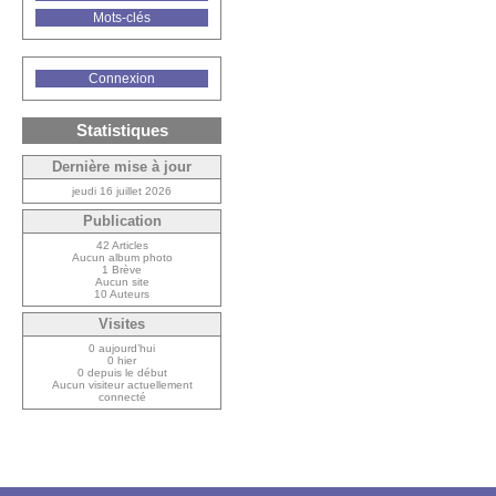
Mots-clés
Connexion
Statistiques
Dernière mise à jour
jeudi 16 juillet 2026
Publication
42 Articles
Aucun album photo
1 Brève
Aucun site
10 Auteurs
Visites
0 aujourd’hui
0 hier
0 depuis le début
Aucun visiteur actuellement
connecté