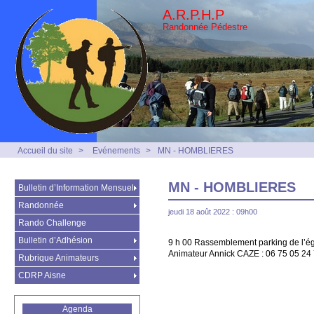
A.R.P.H.P
Randonnée Pédestre
Accueil du site
>
Evénements
>
MN - HOMBLIERES
MN - HOMBLIERES
Bulletin d’Information Mensuel
Randonnée
jeudi 18 août 2022 : 09h00
Rando Challenge
Bulletin d’Adhésion
9 h 00 Rassemblement parking de l’ég
Animateur Annick CAZE : 06 75 05 24
Rubrique Animateurs
CDRP Aisne
Agenda