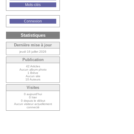
Mots-clés
Connexion
Statistiques
Dernière mise à jour
jeudi 16 juillet 2026
Publication
42 Articles
Aucun album photo
1 Brève
Aucun site
10 Auteurs
Visites
0 aujourd’hui
0 hier
0 depuis le début
Aucun visiteur actuellement
connecté