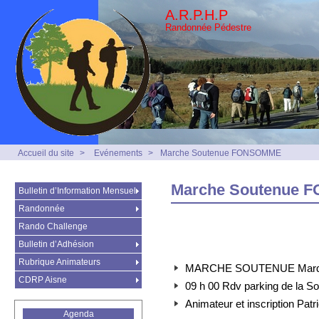
A.R.P.H.P
Randonnée Pédestre
Accueil du site
>
Evénements
>
Marche Soutenue FONSOMME
Marche Soutenue
Bulletin d’Information Mensuel
Randonnée
Rando Challenge
Bulletin d’Adhésion
Rubrique Animateurs
MARCHE SOUTENUE Mard
CDRP Aisne
09 h 00 Rdv parking de la 
Animateur et inscription Pa
Agenda