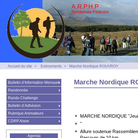
A.R.P.H.P
Randonnée Pédestre
Accueil du site
>
Evénements
>
Marche Nordique ROUVROY
Marche Nordique 
Bulletin d’Information Mensuel
Randonnée
Rando Challenge
Bulletin d’Adhésion
Rubrique Animateurs
MARCHE NORDIQUE "Jeud
CDRP Aisne
"
Allure soutenue Rassemblemen
Agenda
Parcours de 10 km