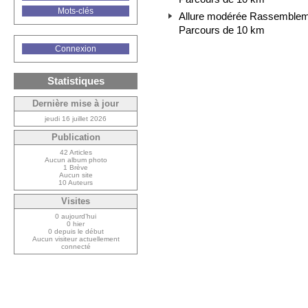
Mots-clés
Allure modérée Rassemblemen
Parcours de 10 km
Connexion
Statistiques
Dernière mise à jour
jeudi 16 juillet 2026
Publication
42 Articles
Aucun album photo
1 Brève
Aucun site
10 Auteurs
Visites
0 aujourd’hui
0 hier
0 depuis le début
Aucun visiteur actuellement
connecté