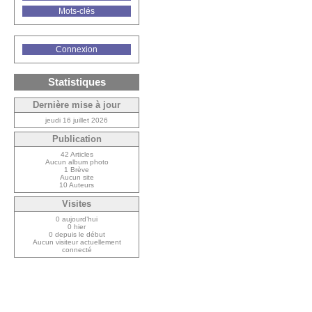
Mots-clés
Connexion
Statistiques
Dernière mise à jour
jeudi 16 juillet 2026
Publication
42 Articles
Aucun album photo
1 Brève
Aucun site
10 Auteurs
Visites
0 aujourd’hui
0 hier
0 depuis le début
Aucun visiteur actuellement
connecté