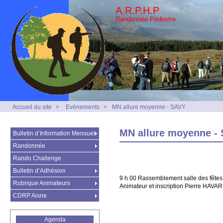
A.R.P.H.P
Randonnée Pédestre
Accueil du site
>
Evénements
>
MN allure moyenne - SAVY
MN allure moyenne -
Bulletin d’Information Mensuel
Randonnée
Rando Challenge
Bulletin d’Adhésion
9 h 00 Rassemblement salle des fêtes
Rubrique Animateurs
Animateur et inscription Pierre HAVAR
CDRP Aisne
Agenda